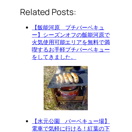
Related Posts:
【飯能河原 プチバーベキュ
ー】シーズンオフの飯能河原で
火気使用可能エリアを無料で満
喫するお手軽プチバーベキュー
をしてきました。
【水元公園 バーベキュー場】
電車で気軽に行ける！紅葉の下