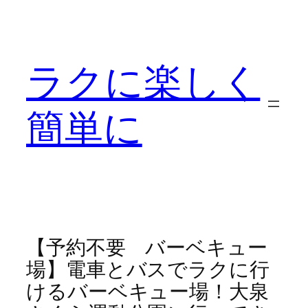
内
容
を
ラクに楽しく
ス
キ
ッ
簡単に
プ
【予約不要 バーベキュー
場】電車とバスでラクに行
けるバーベキュー場！大泉