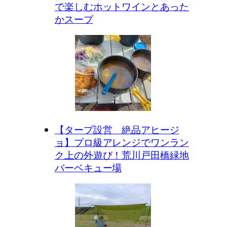
で楽しむホットワインとあった
かスープ
【タープ設営 絶品アヒージ
ョ】プロ級アレンジでワンラン
ク上の外遊び！荒川戸田橋緑地
バーベキュー場