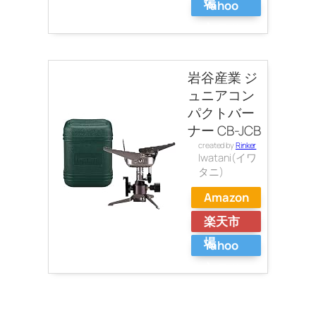
場
Yahoo
ショッ
ピング
岩谷産業 ジ
ュニアコン
パクトバー
ナー CB-JCB
created by
Rinker
Iwatani(イワ
タニ)
Amazon
楽天市
場
Yahoo
ショッ
ピング