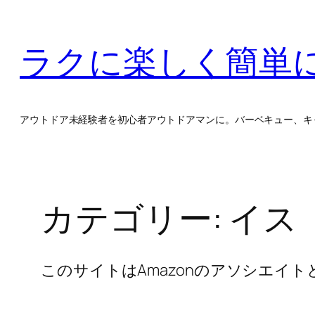
内
容
ラクに楽しく簡単
を
ス
キ
ッ
アウトドア未経験者を初心者アウトドアマンに。バーベキュー、キ
プ
カテゴリー:
イス
このサイトはAmazonのアソシエイ