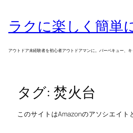
内
容
ラクに楽しく簡単
を
ス
キ
ッ
アウトドア未経験者を初心者アウトドアマンに。バーベキュー、キ
プ
タグ:
焚火台
このサイトはAmazonのアソシエイ