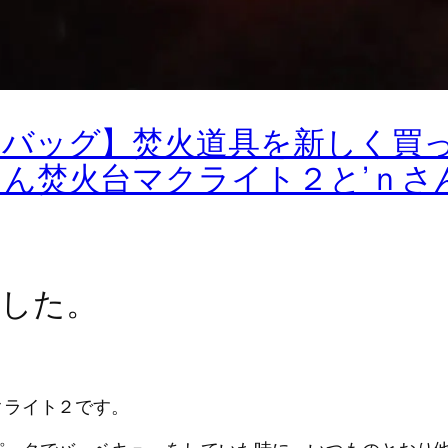
ュバッグ】焚火道具を新しく買
ん焚火台マクライト２と’ｎさ
した。
クライト２です。