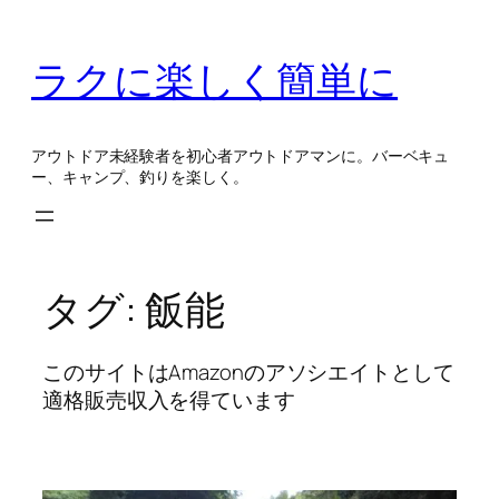
内
容
ラクに楽しく簡単に
を
ス
キ
アウトドア未経験者を初心者アウトドアマンに。バーベキュ
ッ
ー、キャンプ、釣りを楽しく。
プ
タグ:
飯能
このサイトはAmazonのアソシエイトとして
適格販売収入を得ています