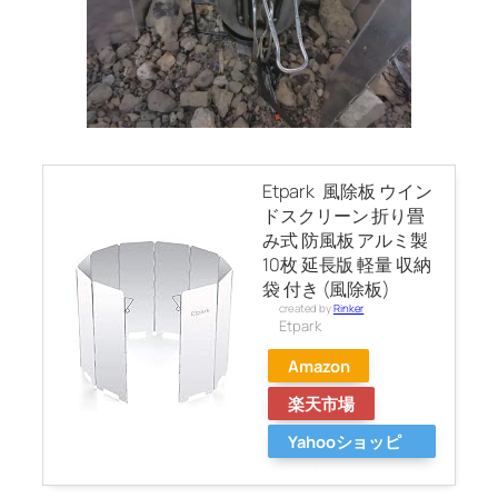
Etpark 風除板 ウイン
ドスクリーン 折り畳
み式 防風板 アルミ製
10枚 延長版 軽量 収納
袋 付き (風除板)
created by
Rinker
Etpark
Amazon
楽天市場
Yahooショッピ
ング