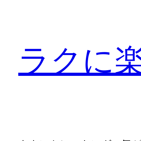
内
容
を
ス
ラクに
キ
ッ
プ