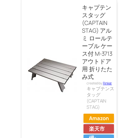
キャプテン
スタッグ
(CAPTAIN
STAG) アル
ミ ロールテ
ーブル ケー
ス付 M-3713
アウトドア
用 折りたた
み式
created by
Rinker
キャプテンス
タッグ
(CAPTAIN
STAG)
Amazon
楽天市
場