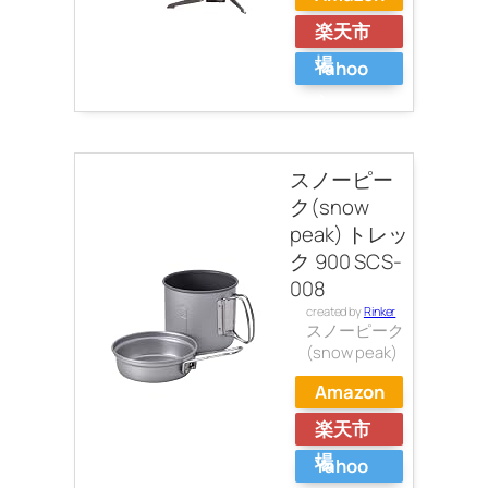
楽天市
場
Yahoo
ショッ
ピング
スノーピー
ク(snow
peak) トレッ
ク 900 SCS-
008
created by
Rinker
スノーピーク
(snow peak)
Amazon
楽天市
場
Yahoo