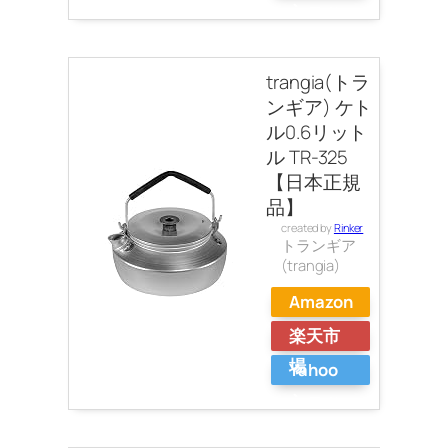
ショッ
ピング
trangia(トラ
ンギア) ケト
ル0.6リット
ル TR-325
【日本正規
品】
created by
Rinker
トランギア
(trangia)
Amazon
楽天市
場
Yahoo
ショッ
ピング