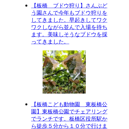
【板橋 ブドウ狩り】さんぶど
う園さんで今年もブドウ狩りを
してきました。早起きしてワク
ワクしながら並んで入場を待ち
ます。美味しそうなブドウを採
ってきました。
【板橋こども動物園 東板橋公
園】東板橋公園でチェアリング
でランチです。板橋区役所駅か
ら徒歩５分から１０分で行けま