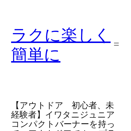
内
容
を
ラクに楽しく
ス
キ
ッ
簡単に
プ
【アウトドア 初心者、未
経験者】イワタニジュニア
コンパクトバーナーを持っ