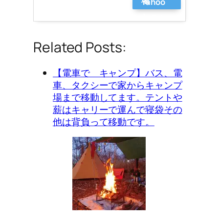
Yahoo
ショッ
ピング
Related Posts:
【電車で キャンプ】バス、電
車、タクシーで家からキャンプ
場まで移動してます。テントや
薪はキャリーで運んで寝袋その
他は背負って移動です。