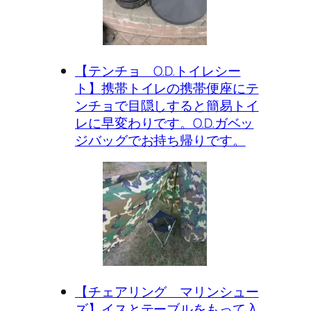
【テンチョ O.D.トイレシー
ト】携帯トイレの携帯便座にテ
ンチョで目隠しすると簡易トイ
レに早変わりです。O.D.ガベッ
ジバッグでお持ち帰りです。
【チェアリング マリンシュー
ズ】イスとテーブルをもって入