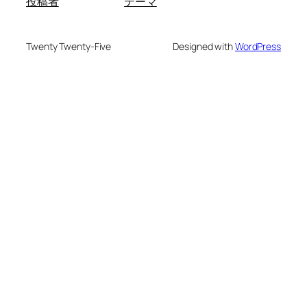
投稿者
テーマ
Twenty Twenty-Five
Designed with
WordPress