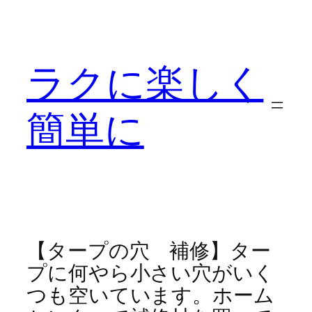
内
容
を
ラクに楽しく
ス
キ
ッ
簡単に
プ
【タープの穴 補修】ター
プに何やら小さい穴がいく
つも空いています。ホーム