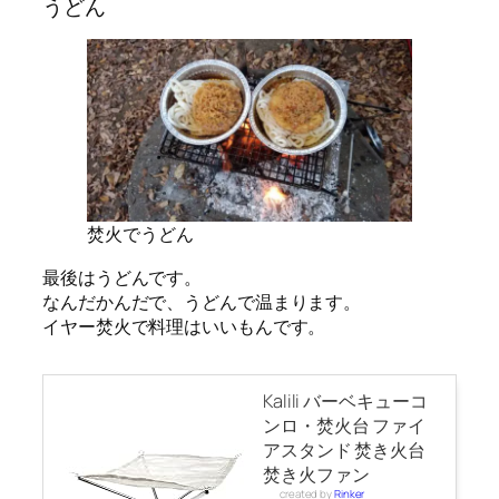
うどん
焚火でうどん
最後はうどんです。
なんだかんだで、うどんで温まります。
イヤー焚火で料理はいいもんです。
Kalili バーベキューコ
ンロ・焚火台 ファイ
アスタンド 焚き火台
焚き火ファン
created by
Rinker