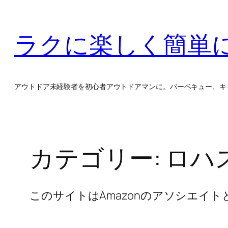
内
容
ラクに楽しく簡単
を
ス
キ
ッ
アウトドア未経験者を初心者アウトドアマンに。バーベキュー、キ
プ
カテゴリー:
ロハ
このサイトはAmazonのアソシエイ