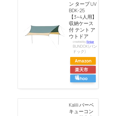
ン タープ UV
BDK-25
【3~4人用】
収納ケース
付 テント ア
ウトドア
created by
Rinker
BUNDOK(バン
ドック)
Amazon
楽天市
場
Yahoo
ショッ
ピング
Kalili バーベ
キューコン