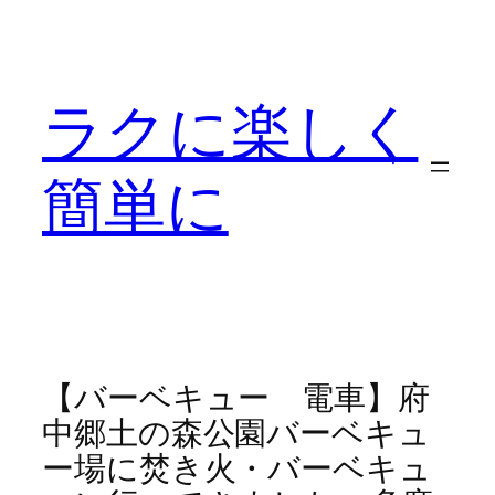
内
容
を
ラクに楽しく
ス
キ
ッ
簡単に
プ
【バーベキュー 電車】府
中郷土の森公園バーベキュ
ー場に焚き火・バーベキュ