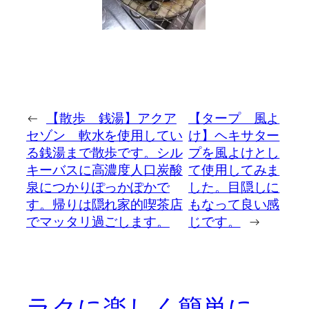
←
【散歩 銭湯】アクア
【タープ 風よ
セゾン 軟水を使用してい
け】ヘキサター
る銭湯まで散歩です。シル
プを風よけとし
キーバスに高濃度人口炭酸
て使用してみま
泉につかりぽっかぽかで
した。目隠しに
す。帰りは隠れ家的喫茶店
もなって良い感
でマッタリ過ごします。
じです。
→
ラクに楽しく簡単に