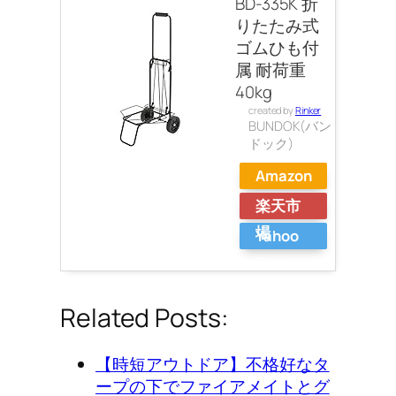
BD-335K 折
りたたみ式
ゴムひも付
属 耐荷重
40kg
created by
Rinker
BUNDOK(バン
ドック)
Amazon
楽天市
場
Yahoo
ショッ
ピング
Related Posts:
【時短アウトドア】不格好なタ
ープの下でファイアメイトとグ