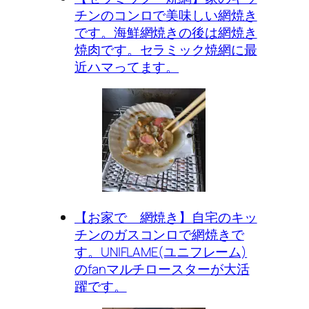
チンのコンロで美味しい網焼き
です。海鮮網焼きの後は網焼き
焼肉です。セラミック焼網に最
近ハマってます。
【お家で 網焼き】自宅のキッ
チンのガスコンロで網焼きで
す。UNIFLAME(ユニフレーム)
のfanマルチロースターが大活
躍です。