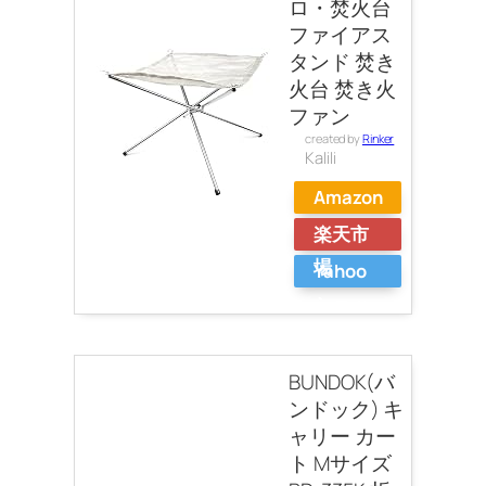
ロ・焚火台
ファイアス
タンド 焚き
火台 焚き火
ファン
created by
Rinker
Kalili
Amazon
楽天市
場
Yahoo
ショッ
ピング
BUNDOK(バ
ンドック) キ
ャリー カー
ト Mサイズ