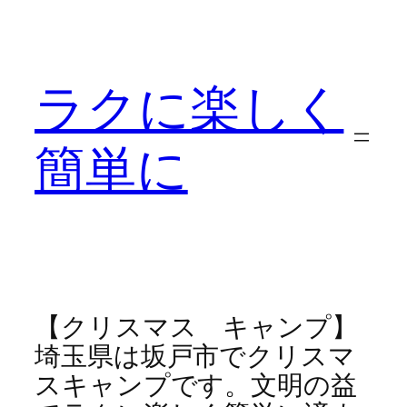
内
容
を
ラクに楽しく
ス
キ
ッ
簡単に
プ
【クリスマス キャンプ】
埼玉県は坂戸市でクリスマ
スキャンプです。文明の益