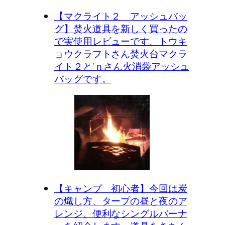
【マクライト２ アッシュバッ
グ】焚火道具を新しく買ったの
で実使用レビューです。トウキ
ョウクラフトさん焚火台マクラ
イト２と’ｎさん火消袋アッシュ
バッグです。
【キャンプ 初心者】今回は炭
の熾し方、タープの昼と夜のア
レンジ、便利なシングルバーナ