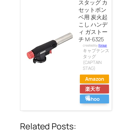
スタッグ カ
セットボン
ベ用 炭火起
こし ハンデ
ィ ガストー
チ M-6325
created by
Rinker
キャプテンス
タッグ
(CAPTAIN
STAG)
Amazon
楽天市
場
Yahoo
ショッ
ピング
Related Posts: