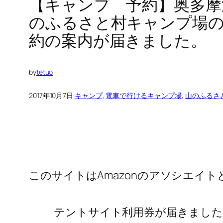
【キャンプ 予約】奥多摩
のふるさと村キャンプ場
約の案内が届きました。
by
tetuo
2017年10月7日
·
キャンプ
, 
電車で行けるキャンプ場
, 
山のふるさ
このサイトはAmazonのアソシエイ
テントサイト利用券が届きました