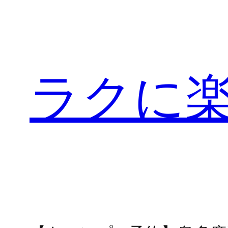
内
容
を
ス
ラクに
キ
ッ
プ