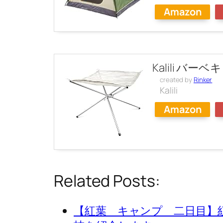
Amazon
Kalili 
created by
Rinker
Kalili
Amazon
Related Posts:
【紅葉 キャンプ 二日目】