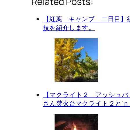
Related Posts:
【紅葉 キャンプ 二日目】
技を紹介します。
【マクライト２ アッシュバ
さん焚火台マクライト２と’