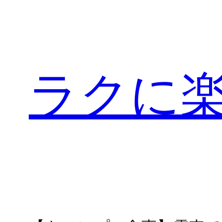
内
容
を
ス
ラクに
キ
ッ
プ