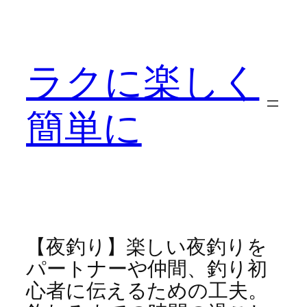
内
容
を
ラクに楽しく
ス
キ
ッ
簡単に
プ
【夜釣り】楽しい夜釣りを
パートナーや仲間、釣り初
心者に伝えるための工夫。