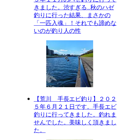
きました。渋すぎる…秋のハゼ
釣りに行った結果、まさかの
「一匹入魂」！それでも諦めな
いのが釣り人の性
【荒川 手長エビ釣り】２０２
５年６月２１日です。手長エビ
釣りに行ってきました。釣れま
せんでした。美味しく頂きまし
た。