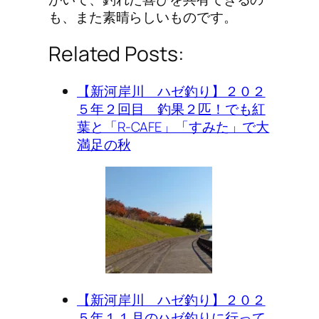
も、また素晴らしいものです。
Related Posts:
【新河岸川 ハゼ釣り】２０２
５年２回目 釣果２匹！でも紅
葉と「R-CAFE」「すみた」で大
満足の秋
【新河岸川 ハゼ釣り】２０２
５年１１月のハゼ釣りに行って