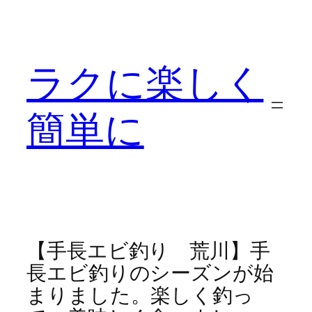
内
容
を
ラクに楽しく
ス
キ
ッ
簡単に
プ
【手長エビ釣り 荒川】手
長エビ釣りのシーズンが始
まりました。楽しく釣っ