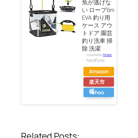
魚が逃げな
い ロープ6m
EVA 釣り用
ケース アウ
トドア 園芸
釣り洗車 掃
除 洗濯
created by
Rinker
NedFoss
Amazon
楽天市
場
Yahoo
ショッ
ピング
Related Posts: