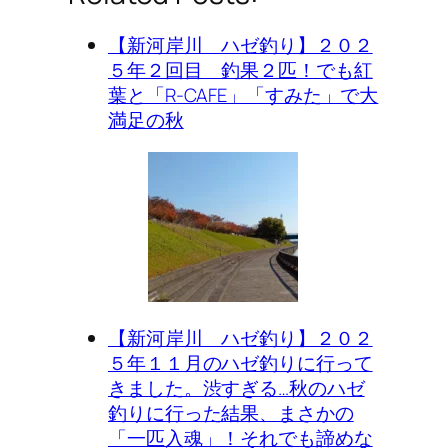
【新河岸川 ハゼ釣り】２０２
５年２回目 釣果２匹！でも紅
葉と「R-CAFE」「すみた」で大
満足の秋
【新河岸川 ハゼ釣り】２０２
５年１１月のハゼ釣りに行って
きました。渋すぎる…秋のハゼ
釣りに行った結果、まさかの
「一匹入魂」！それでも諦めな