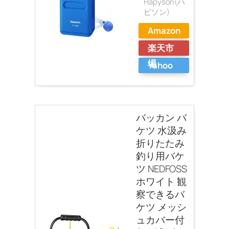
Hapyson(ハ
ピソン)
Amazon
楽天市
場
Yahoo
ショッ
ピング
バッカン バ
ケツ 水汲み
折りたたみ
釣り用バケ
ツ NEDFOSS
ホワイト 観
察できるバ
ケツ メッシ
ュカバー付